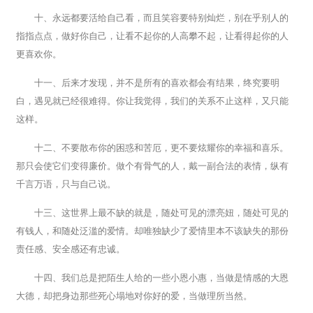
十、永远都要活给自己看，而且笑容要特别灿烂，别在乎别人的
指指点点，做好你自己，让看不起你的人高攀不起，让看得起你的人
更喜欢你。
十一、后来才发现，并不是所有的喜欢都会有结果，终究要明
白，遇见就已经很难得。你让我觉得，我们的关系不止这样，又只能
这样。
十二、不要散布你的困惑和苦厄，更不要炫耀你的幸福和喜乐。
那只会使它们变得廉价。做个有骨气的人，戴一副合法的表情，纵有
千言万语，只与自己说。
十三、这世界上最不缺的就是，随处可见的漂亮妞，随处可见的
有钱人，和随处泛滥的爱情。却唯独缺少了爱情里本不该缺失的那份
责任感、安全感还有忠诚。
十四、我们总是把陌生人给的一些小恩小惠，当做是情感的大恩
大德，却把身边那些死心塌地对你好的爱，当做理所当然。