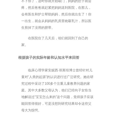
不下你了，这时你就开始敲门，妈妈的肚子就会
疼，然后爸爸就赶紧把妈妈送到医院，在那儿，
会有医生和护士帮助妈妈，然后你就出生了！你
一出生，就会从妈妈的乳房里吮吸乳汁，所以医
生剪掉了没用的脐带。
在医院住了几天后，咱们就回到了自己的
家。
根据孩子的实际年龄和认知水平来回答
临床心理学家安妮西·班斯坦博士曾经针对儿
童对“人类的起源”的认识进行过广泛研究。她在研
究过程中采访了100多个注重儿童教养问题的家
庭。其中大多数父母认为，他们已经向子女恰当
地解说过“宝宝怎么来的”这个问题，觉得孩子应该
能回答得很好，可是没想到研究结果却令这些父
母大为惊愕。