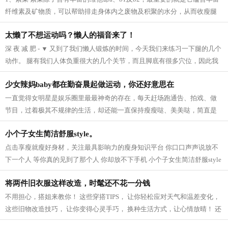
纤维素及矿物质，可以帮助排走身体内之废物及积聚的水分，从而收瘦腿
之效。 2、芝麻 芝麻它的亚麻仁油酸可以...
太懒了不想运动吗？懒人的福音来了！
深 夜 减 肥 - ▼ 又到了我们懒人锻炼的时间，今天我们来练习一下腿的几个
动作。 腿有我们人体负重很大的几个关节，而且脚底有很多穴位，因此我
们要多锻炼我们的脚，促进血液循...
少女辣妈baby都在勤奋晨起做运动，你还好意思在
一直觉得女明星是娱乐圈里最最神奇的存在，每天赶场跑通告、拍戏、做
节目，过着极其不规律的生活，却还能一直保持瘦瘦哒、美美哒，简直是
羡慕死我们这些凡人啦~老天爷爷太不公...
小个子女生简洁舒服style。
点击享瘦就瘦好身材，关注最具影响力的瘦身知识平台 你口口声声说放不
下一个人 等你真的见到了那个人 你却放不下手机 小个子女生简洁舒服style
模特身高159CM 165cm半熟女生的轻熟小性...
将两件旧衣服这样改造，时髦还不花一分钱
不用担心，搭姐来教你！ 这些穿搭TIPS， 让你轻松应对天气和温差变化，
这些旧物改造技巧， 让你变得心灵手巧， 换种生活方式，让心情放晴！ 还
等什么，快点学起来吧！ 针织衫 风...