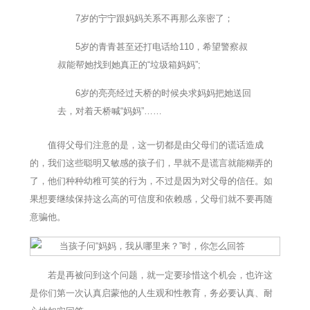
7岁的宁宁跟妈妈关系不再那么亲密了；
5岁的青青甚至还打电话给110，希望警察叔
叔能帮她找到她真正的“垃圾箱妈妈”;
6岁的亮亮经过天桥的时候央求妈妈把她送回
去，对着天桥喊“妈妈”……
值得父母们注意的是，这一切都是由父母们的谎话造成
的，我们这些聪明又敏感的孩子们，早就不是谎言就能糊弄的
了，他们种种幼稚可笑的行为，不过是因为对父母的信任。如
果想要继续保持这么高的可信度和依赖感，父母们就不要再随
意骗他。
若是再被问到这个问题，就一定要珍惜这个机会，也许这
是你们第一次认真启蒙他的人生观和性教育，务必要认真、耐