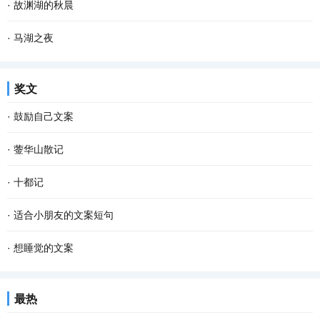
·
故渊湖的秋晨
·
马湖之夜
奖文
·
鼓励自己文案
·
蓥华山散记
·
十都记
·
适合小朋友的文案短句
·
想睡觉的文案
最热