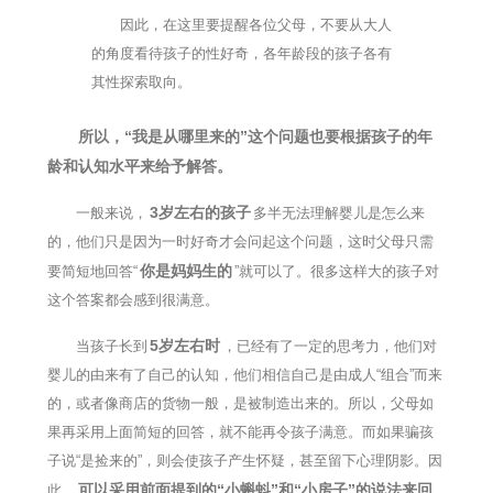
因此，在这里要提醒各位父母，不要从大人
的角度看待孩子的性好奇，各年龄段的孩子各有
其性探索取向。
所以，“我是从哪里来的”这个问题也要根据孩子的年
龄和认知水平来给予解答。
3岁左右的孩子
一般来说，
多半无法理解婴儿是怎么来
的，他们只是因为一时好奇才会问起这个问题，这时父母只需
你是妈妈生的
要简短地回答“
”就可以了。很多这样大的孩子对
这个答案都会感到很满意。
5岁左右时
当孩子长到
，已经有了一定的思考力，他们对
婴儿的由来有了自己的认知，他们相信自己是由成人“组合”而来
的，或者像商店的货物一般，是被制造出来的。所以，父母如
果再采用上面简短的回答，就不能再令孩子满意。而如果骗孩
子说“是捡来的”，则会使孩子产生怀疑，甚至留下心理阴影。因
可以采用前面提到的“小蝌蚪”和“小房子”的说法来回
此，