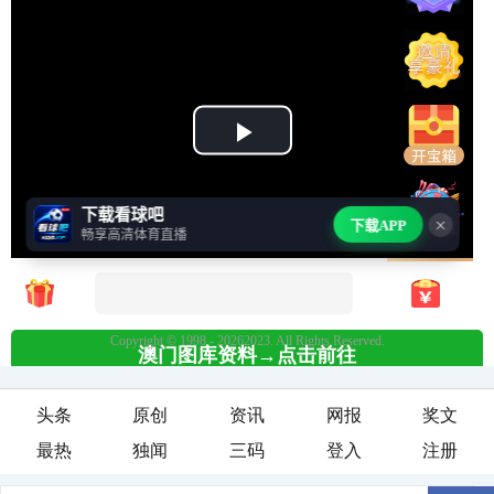
头条
原创
资讯
网报
奖文
最热
独闻
三码
登入
注册