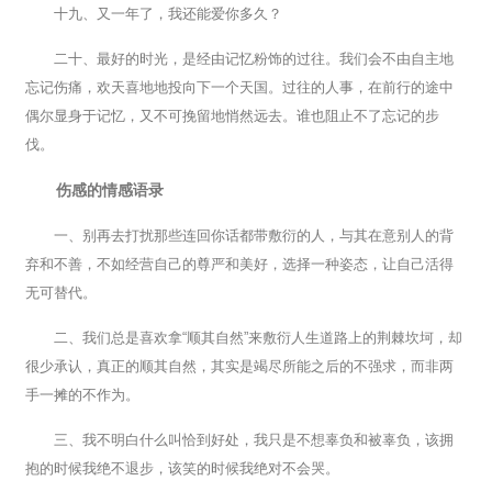
十九、又一年了，我还能爱你多久？
二十、最好的时光，是经由记忆粉饰的过往。我们会不由自主地
忘记伤痛，欢天喜地地投向下一个天国。过往的人事，在前行的途中
偶尔显身于记忆，又不可挽留地悄然远去。谁也阻止不了忘记的步
伐。
伤感的情感语录
一、别再去打扰那些连回你话都带敷衍的人，与其在意别人的背
弃和不善，不如经营自己的尊严和美好，选择一种姿态，让自己活得
无可替代。
二、我们总是喜欢拿“顺其自然”来敷衍人生道路上的荆棘坎坷，却
很少承认，真正的顺其自然，其实是竭尽所能之后的不强求，而非两
手一摊的不作为。
三、我不明白什么叫恰到好处，我只是不想辜负和被辜负，该拥
抱的时候我绝不退步，该笑的时候我绝对不会哭。