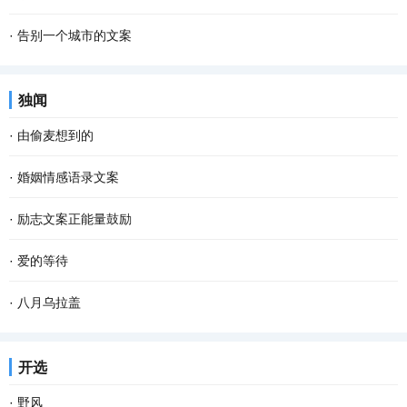
·
告别一个城市的文案
独闻
·
由偷麦想到的
·
婚姻情感语录文案
·
励志文案正能量鼓励
·
爱的等待
·
八月乌拉盖
开选
·
野风