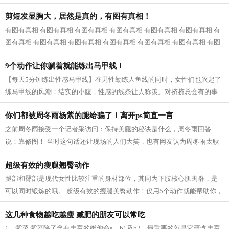
近一看，原来是婆婆和公公，我已经快...
剪短发显胸大，居然是真的，有图有真相！
有图有真相 有图有真相 有图有真相 有图有真相 有图有真相 有图有真相 有
图有真相 有图有真相 有图有真相 有图有真相 有图有真相 有图有真相 有图
有真相...
9个动作让你躺着就能练出马甲线！
【每天5分钟练出性感马甲线】在男性勤练人鱼线的同时，女性们也兴起了
练马甲线的风潮：结实的小腹，性感的线条让人称羡。对挤挤总会有的事
业线，拥有马甲线的女性呈现的体态更...
你们都被周冬雨杨紫的腿给骗了！离开ps简直一言
之前周冬雨接受一个记者采访问：保持美腿的秘诀是什么，周冬雨回答
说：靠修图！ 当时这句话还让现场的人们大笑，也有网友认为周冬雨太耿
直，然而，看了一些没有后期修的图片之...
超级有效的瘦腿翘臀动作
腿部和臀部是现代女性比较注重的身材部位，其同为下肢核心肌肉群，是
可以同时锻炼的哦。 超级有效的瘦腿美臀动作！仅用5个动作就能帮助你，
瘦出性感美腿，同时还塑造紧致翘臀...
这几种食物越吃越瘦 减肥的朋友可以常吃
1、紫菜 紫菜除了含有丰富的维他命a、b1及b2，最重要的就是它蕴含丰富