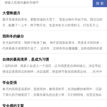
大雪降腊月
腊月里最美的景色，要数弥漫的大雪了。 雪是从晌午开始下的。阴沉沉的
天，酝酿了一上午，终于憋不住。先是米粒大小的雪籽儿，打在瓦片上、
枯枝上，沙沙作响。接着，雪籽中夹带...
我和冬的缘分
冬天如约而至，我终于盼来了她。 倒不是我喜欢寒冷，而是冬天的到来，
代表着春天就离我不远了。 这些年，过得有些步履蹒跚，这样或那样的原
因。所以我一直在期待着 人生 跟季节...
自律的最高境界，是成为习惯
1 说到自律，很多人会进入一个误区，认为强度是自律的核心。决定早起，
便设定凌晨四点的闹钟；决定减肥，便选择节食加高难度运动……兴冲冲
立目标，却因为强度太大，内心已有...
学会坚强
春天的风雨是温柔的，是慈祥的，像母亲的手，在润如酥的春雨中，沉寂
了很久的万物复苏了，但最先露头的总是小草，它们悄悄地，但坚定地从
土里钻出来，为山野铺上一层绿色，充...
安全感的文案