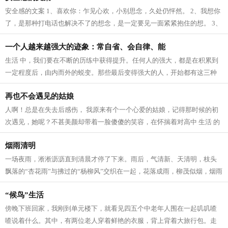
安全感的文案 1、喜欢你：乍见心欢，小别思念，久处仍怦然。 2、我想你
了，是那种打电话也解决不了的想念，是一定要见一面紧紧抱住的想。 3、
我爱这个世界上的三件事：太阳，月...
一个人越来越强大的迹象：常自省、会自律、能
生活 中，我们要在不断的历练中获得提升。任何人的强大，都是在积累到
一定程度后，由内而外的蜕变。那些最后变得强大的人，开始都有这三种
迹象。 常自省 人生 路上，每个人的境...
再也不会遇见的姑娘
人啊！总是在失去后感伤， 我原来有个一个心爱的姑娘，记得那时候的初
次遇见，她呢？不甚美颜却带着一脸傻傻的笑容，在怀揣着对高中 生活 的
向往，在人群中拥挤寻找着我的老师...
烟雨清明
一场夜雨，淅淅沥沥直到清晨才停了下来。雨后，气清新、天清明，枝头
飘落的“杏花雨”与拂过的“杨柳风”交织在一起，花落成雨，柳茂似烟，烟雨
清明寄深情。 清明，逐雨而来。...
“候鸟”生活
傍晚下班回家，我刚到单元楼下，就看见四五个中老年人围在一起叽叽喳
喳说着什么。其中，有两位老人穿着鲜艳的衣服，背上背着大旅行包。走