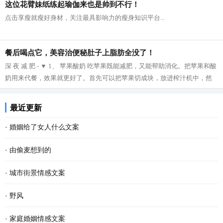
这位花臂妹纸练起瑜伽来也是帅到不行！
点击享瘦就瘦好身材，关注最具影响力的瘦身知识平台...
餐后喝点它，美容治便秘肚子上脂肪全没了！
深 夜 减 肥 - ▼ 1、 苹果酸奶 吃苹果既能减肥，又能帮助消化。把苹果和酸
奶用来代餐，效果就更好了。首先可以把苹果切成块，放进榨汁机中，然
后再把榨好的苹果汁与酸奶拌在一起...
最近更新
·
婚姻给了女人什么文案
·
由偷麦想到的
·
城市街景情感文案
·
野风
·
家庭婚姻情感文案